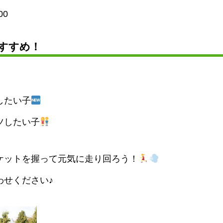
00
すすめ！
したい子
ツしたい子
ケットを握って元気に走り回ろう！
わせください♪