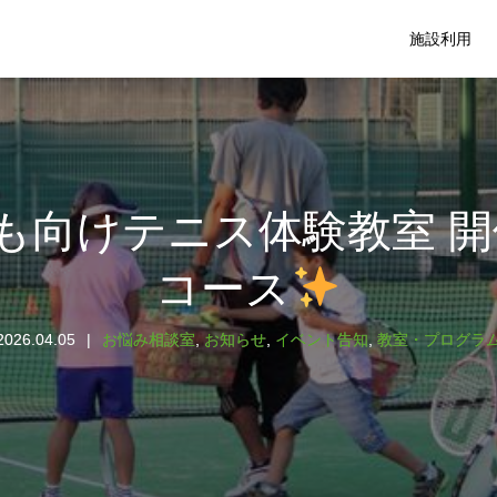
施設利用
も向けテニス体験教室 開
コース
2026.04.05
お悩み相談室
,
お知らせ
,
イベント告知
,
教室・プログラ