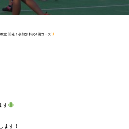
教室 開催！参加無料の4回コース
ます
します！