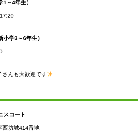
1～4年生）
7:20
新小学3～6年生）
0
子さんも大歓迎です
ニスコート
西坊城414番地